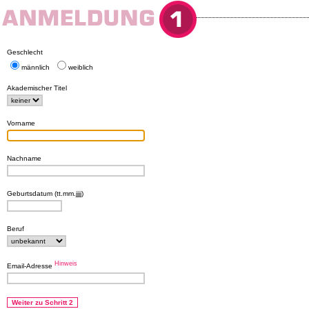
Geschlecht
männlich
weiblich
Akademischer Titel
Vorname
Nachname
Geburtsdatum (tt.mm.jjjj)
Beruf
Hinweis
Email-Adresse